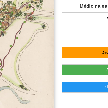
Médicinales 
Déc
C