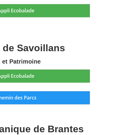
Appli Ecobalade
 de Savoillans
t et Patrimoine
Appli Ecobalade
hemin des Parcs
tanique de Brantes