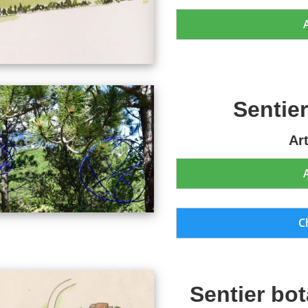
Sentier
Ar
C
Sentier bo