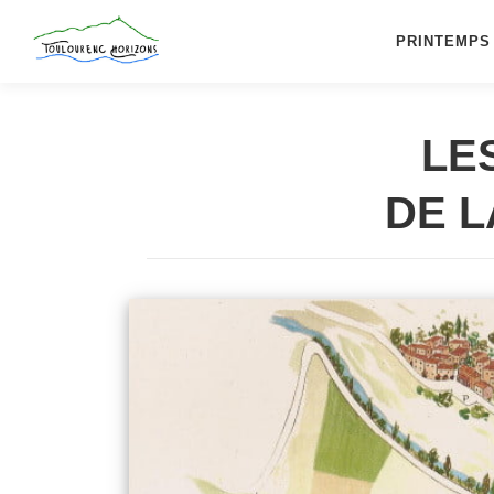
Aller
au
PRINTEMPS
contenu
LE
DE 