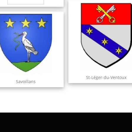
St-Léger-du-Ventoux
Savoillans