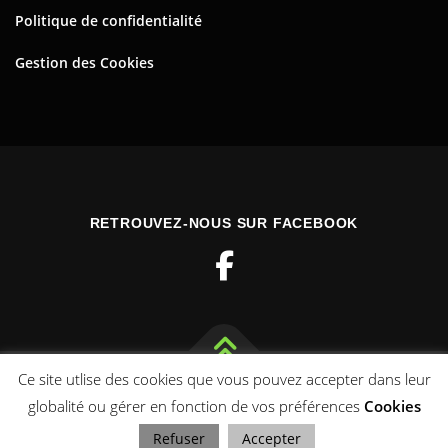
Politique de confidentialité
Gestion des Cookies
RETROUVEZ-NOUS SUR FACEBOOK
Ce site utlise des cookies que vous pouvez accepter dans leur
Copyright © 2026 Toulourenc Horizons
–
OnePress
thème par
globalité ou gérer en fonction de vos préférences
Cookies
FameThemes. Traduit par Wp Trads.
Refuser
Accepter