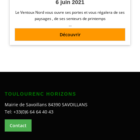
6 juin 2021
Le Ventoux Nord vous ouvre ses portes et vous régalera de ses
paysages , de ses senteurs de printemps
…
Découvrir
TOULOURENC HORIZONS
Mairie de Savoillans 84390 SAVOILLANS
Tel: +33(0)6 64 64 40 43
Contact