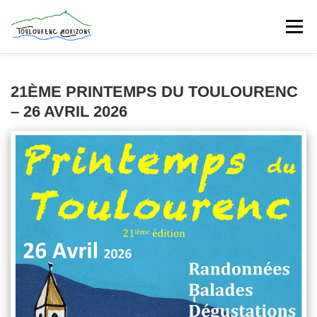
Aller
au
Menu
contenu
PRINTEMPS DU TOULOURENC 2026
21ÈME PRINTEMPS DU TOULOURENC
– 26 AVRIL 2026
EVENEMENTS
GUIDE DE LA VALLÉE
LES ACTEURS
PARTENAIRES
CONTACT