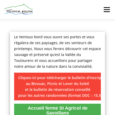
Aller
au
Menu
contenu
PRINTEMPS DU TOULOURENC 2026
Le Ventoux Nord vous ouvre ses portes et vous
régalera de ses paysages, de ses senteurs de
EVENEMENTS
printemps. Nous vous ferons découvrir cet espace
GUIDE DE LA VALLÉE
sauvage et préservé qu’est la Vallée du
Toulourenc et vous accueillons pour partager
notre amour de la nature dans la convivialité.
LES ACTEURS
PARTENAIRES
CONTACT
Cliquez-ici pour télécharger le bulletin d’inscription ob
au Bivouac, Picnic et Lever du Soleil
et le bulletin de réservation conseillé
pour les autres randonnées (format DOC – 15,5ko)
Accueil ferme St Agricol de
Savoillans