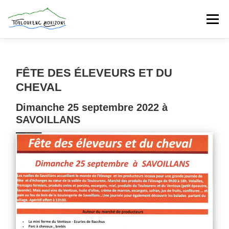
Aller
au
Menu
contenu
PRINTEMPS DU TOULOURENC 2026
FÊTE DES ÉLEVEURS ET DU
CHEVAL
EVENEMENTS
GUIDE DE LA VALLÉE
Dimanche 25 septembre 2022 à
SAVOILLANS
LES ACTEURS
PARTENAIRES
CONTACT