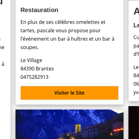
u
A
Restauration
En plus de ses célèbres omelettes et
L
tartes, pascale vous propose pour
Cu
u
l’événement un bar à huîtres et un bar à
pa
ne
soupes.
d’
Le Village
 à
Le
84390 Brantes
84
0475282913
06
yv
Visiter le Site