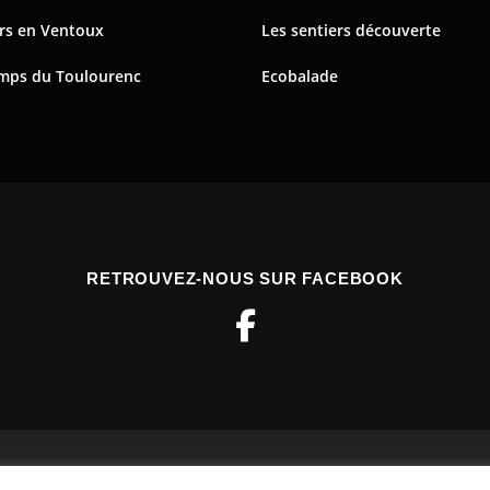
rs en Ventoux
Les sentiers découverte
mps du Toulourenc
Ecobalade
RETROUVEZ-NOUS SUR FACEBOOK
26 Toulourenc Horizons
–
OnePress
thème par FameThemes. Tradui