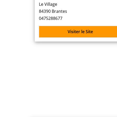
Le Village
84390 Brantes
0475288677
Visiter le Site