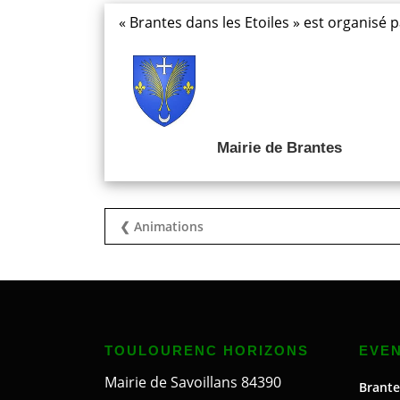
« Brantes dans les Etoiles » est organisé 
Mairie de Brantes
❮ Animations
TOULOURENC HORIZONS
EVE
Mairie de Savoillans 84390
Brante