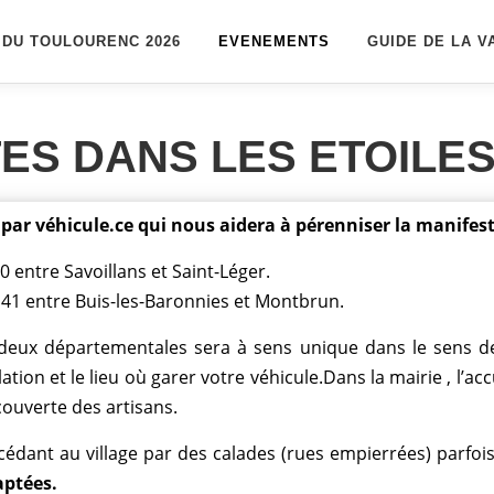
 DU TOULOURENC 2026
EVENEMENTS
GUIDE DE LA V
ES DANS LES ETOILES
par véhicule.ce qui nous aidera à pérenniser la manifes
40 entre Savoillans et Saint-Léger.
RD 41 entre Buis-les-Baronnies et Montbrun.
 deux départementales sera à sens unique dans le sens d
lation et le lieu où garer votre véhicule.Dans la mairie , l’a
écouverte des artisans.
dant au village par des calades (rues empierrées) parfoi
aptées.